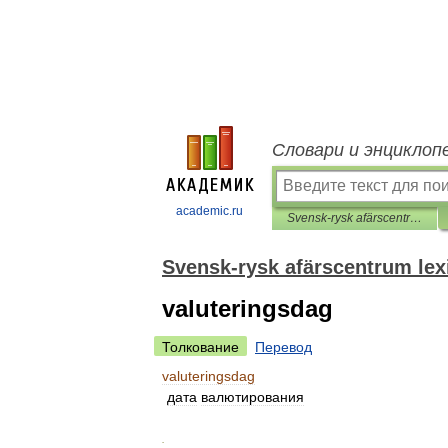
Словари и энциклоп
academic.ru
Svensk-rysk afärscentrum lexikon
Svensk-rysk afärscentrum lex
valuteringsdag
Толкование
Перевод
valuteringsdag
дата
валютирования
.