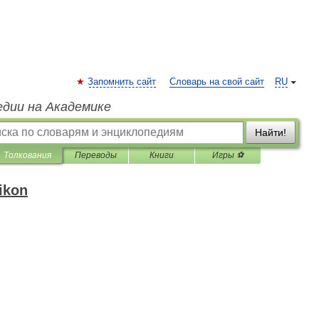
Запомнить сайт
Словарь на свой сайт
RU
едии на Академике
Найти!
Толкования
Переводы
Книги
Игры ⚽
ikon