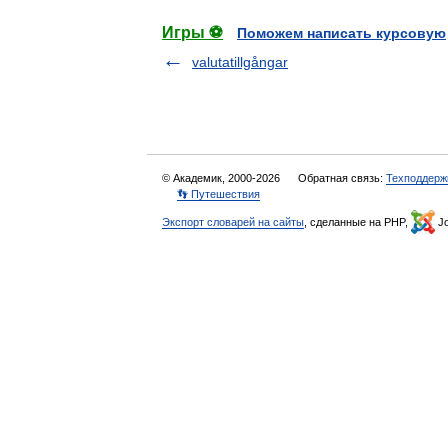
Игры ⚽
Поможем написать курсовую
valutatillgångar
© Академик, 2000-2026
Обратная связь:
Техподдерж
👣 Путешествия
Экспорт словарей на сайты
, сделанные на PHP,
Jo