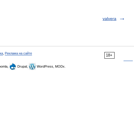
valvera
ка
,
Реклама на сайте
18+
omla,
Drupal,
WordPress, MODx.